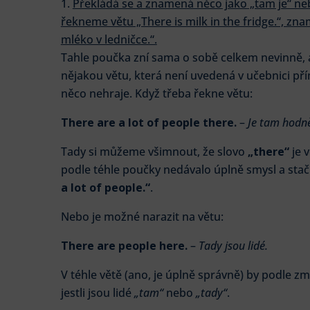
Překládá se a znamená něco jako „tam je“ ne
řekneme větu „There is milk in the fridge.“, zn
mléko v ledničce.“.
Tahle poučka zní sama o sobě celkem nevinně, a
nějakou větu, která není uvedená v učebnici pří
něco nehraje. Když třeba řekne větu:
There are a lot of people there.
–
Je tam hodně 
Tady si můžeme všimnout, že slovo
„there“
je 
podle téhle poučky nedávalo úplně smysl a stači
a lot of people.“
.
Nebo je možné narazit na větu:
There are people here.
–
Tady jsou lidé.
V téhle větě (ano, je úplně správně) by podle z
jestli jsou lidé
„tam“
nebo
„tady“
.