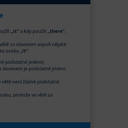
e
použít
„it“
a kdy použít
„there“
.
e větě za slovesem aspoň nějaké
sto osoby
„it“
.
dné podstatné jméno)
a slovesem je podstatné jméno
e větě není žádné podstatné
osobu, protože ve větě za