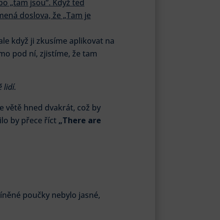
bo „tam jsou“. Když ted
amená doslova, že „Tam je
le když ji zkusíme aplikovat na
mo pod ní, zjistíme, že tam
lidí.
ve větě hned dvakrát, což by
lo by přece říct
„There are
míněné poučky nebylo jasné,