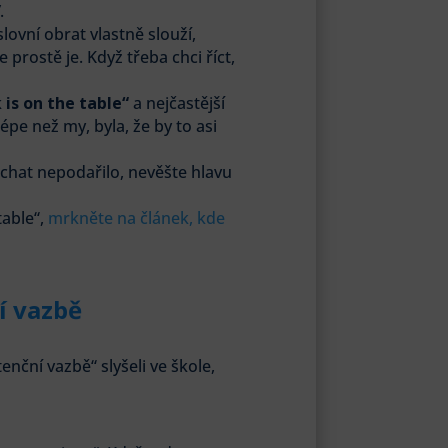
.
lovní obrat vlastně slouží,
 prostě je. Když třeba chci říct,
 is on the table“
a nejčastější
pe než my, byla, že by to asi
chat nepodařilo, nevěšte hlavu
table“,
mrkněte na článek, kde
í vazbě
enční vazbě“ slyšeli ve škole,