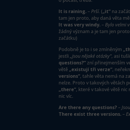
o počasí, třeba:
It is raining.
–
Prší.
(
„it“
na začát
tam jen proto, aby daná věta mě
It was very windy.
–
Bylo velmi v
žádný význam a je tam jen proto
začátku)
Podobně je to i se zmíněným
„t
jestli
„jsou nějaké otázky“
, asi tu
questions?“
zní přinejmenším ve
větě
„existují tři verze“
, neřek
versions“
, tahle věta nemá na z
nelze. Proto v takových větách 
„there“
, které v takové větě nic
nic víc.
Are there any questions?
–
Jso
There exist three versions.
–
Ex