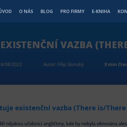
ÚVOD
O NÁS
BLOG
PRO FIRMY
E-KNIHA
KO
 EXISTENČNÍ VAZBA (THERE
18/08/2022
Autor: Filip Slunský
9 min čte
tuje existenční vazba (There is/There
iděl nějakou učebnici angličtiny, kde by nebyla věnována al