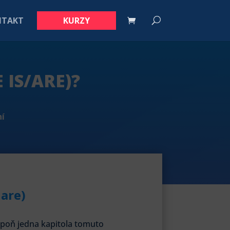
NTAKT
KURZY
 IS/ARE)?
ní
 are)
espoň jedna kapitola tomuto