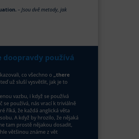
uation.
–
Jsou dvě metody, jak
se doopravdy používá
ukazovali, co všechno o
„there
eď už sluší vysvětlit, jak je to
enou vazbu, i když se používá
se používá, nás vrací k triviálně
eré říká, že každá anglická věta
obu. A když by hrozilo, že nějaká
e tam prostě nějakou dosadit,
hle většinou známe z vět