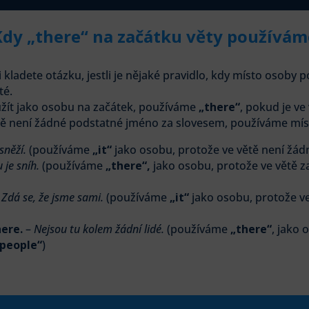
Kdy „there“ na začátku věty používám
i kladete otázku, jestli je nějaké pravidlo, kdy místo osoby 
té.
žít jako osobu na začátek, používáme
„there“
, pokud je v
tě není žádné podstatné jméno za slovesem, používáme mí
sněží.
(používáme
„it“
jako osobu, protože ve větě není žá
 je sníh.
(používáme
„there“,
jako osobu, protože ve větě z
–
Zdá se, že jsme sami.
(používáme
„it“
jako osobu, protože v
ere.
–
Nejsou tu kolem žádní lidé.
(používáme
„there“
, jako 
people“
)