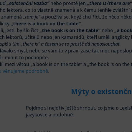
buď
„existenční vazba“
nebo prostě jen
„there is/there are“
ho lektora, co to vlastně znamená a k čemu tenhle zvláštní s
 to znamená
„tam je“
a používá se, když chci říct, že něco někde
licky
„there is a book on the table“
.
 jestli by šlo říct
„the book is on the table“
nebo
„a book
 lektorů, učitelů nebo jen kamarádů, kteří uměli anglicky lé
 spíš s tím „there is“ a časem se to prostě dá naposlouchat.
ávalo smysl, nebo se vám to v praxi zase tak moc naposlou
pár minut to pochopíte.
zdíl mezi větou „a book is on the table“ a „the book is on the 
nu věnujeme podrobně.
Mýty o existenčn
Pojďme si nejdřív ještě shrnout, co jsme o „exist
jazykovce a podobně: