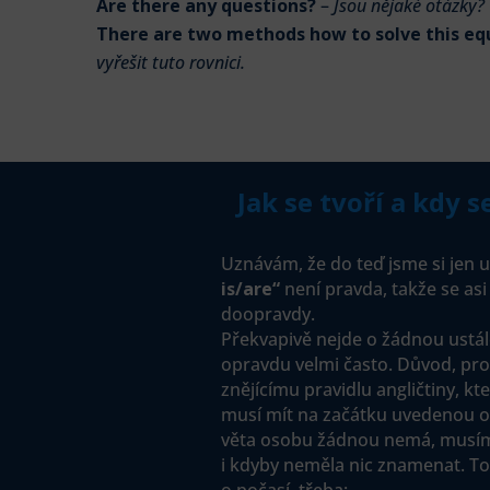
Are there any questions?
–
Jsou nějaké otázky?
There are two methods how to solve this eq
vyřešit tuto rovnici.
Jak se tvoří a kdy 
Uznávám, že do teď jsme si jen 
is/are“
není pravda, takže se asi t
doopravdy.
Překvapivě nejde o žádnou ustál
opravdu velmi často. Důvod, proč 
znějícímu pravidlu angličtiny, kt
musí mít na začátku uvedenou os
věta osobu žádnou nemá, musím
i kdyby neměla nic znamenat. To