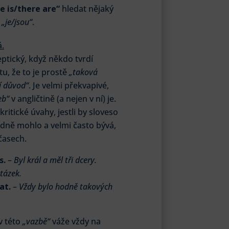
e is/there are“
hledat nějaký
o
„je/jsou“
.
á.
ptický, když někdo tvrdí
u, že to je prostě
„taková
í důvod“
. Je velmi překvapivé,
eb“
v angličtině (a nejen v ní) je.
ritické úvahy, jestli by sloveso
odně mohlo a velmi často bývá,
časech.
s.
–
Byl král a měl tři dcery.
tázek.
at.
–
Vždy bylo hodně takových
v této
„vazbě“
váže vždy na