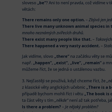
sloveso
„be“
? Ani to není pravda, což vidíme 
větách:
There remains only one option.
–
Zbývá jen je
There live many unknown animal species in 
mnoho neznámých zvířecích druhů.
There exist many people like that.
–
Takových 
There happened a very nasty accident.
–
Stal
Jak vidíme, slovo
„there“
na začátku věty se může
např.
„happen“, „exist“, „live“, „remain“
a mno
můžeme říct, že se jedná o ustálenou vazbu.
Nejčastěji se používá, když chceme říct, že
„ně
z klasické věty anglických učebnic
„There is a b
případě bychom mohli říct i větu
„The book is o
ta část věty s tím
„někde“
není až tak potřeba, ja
Is there a problem?
–
Je nějaký problém?