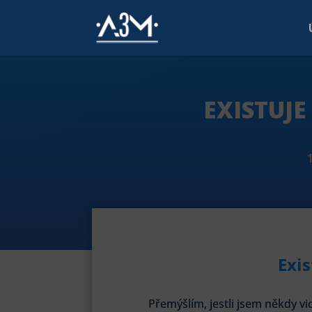
EXISTUJE
Exis
Přemýšlím, jestli jsem někdy v