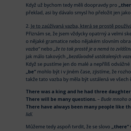
Když už bychom tedy měli doopravdy pro
„ther
překlad, asi by dávalo smysl ho přeložit jen jak
Je to zaúžívaná vazba, která se prostě použív
Přiznám se, že jsem vždycky opatrný a velmi ske
o nějaké gramatice nebo nějakém slovním obrat
vazba“
nebo
„že to tak prostě je a nemá to zvláštn
jak málo takových
„bezdůvodně ustátalených vaz
Když se pustíme jen do malé a nepříliš odvážné k
„be“
mohlo být i v jiném čase, zjistíme, že rozh
takže tato vazba by měla být ustálená ve všech 
There was a king and he had three daughter
There will be many questions.
–
Bude mnoho o
There have always been many people like th
lidí.
Můžeme tedy aspoň tvrdit, že se slovo
„there“