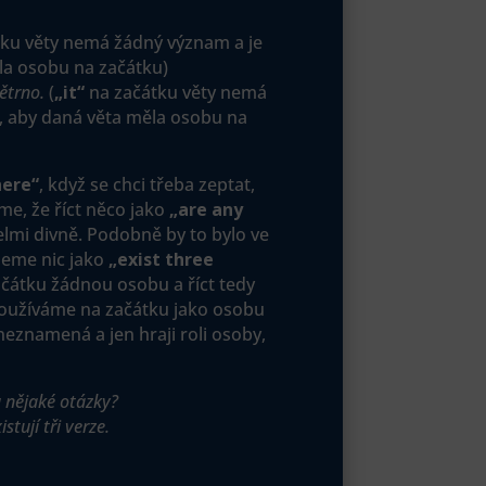
ku věty nemá žádný význam a je
la osobu na začátku)
ětrno.
(
„it“
na začátku věty nemá
, aby daná věta měla osobu na
here“
, když se chci třeba zeptat,
šíme, že říct něco jako
„are any
lmi divně. Podobně by to bylo ve
neme nic jako
„exist three
ačátku žádnou osobu a říct tedy
používáme na začátku jako osobu
 neznamená a jen hraji roli osoby,
u nějaké otázky?
istují tři verze.