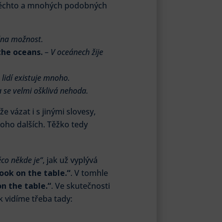
v těchto a mnohých podobných
dna možnost.
the oceans.
–
V oceánech žije
lidí existuje mnoho.
a se velmi ošklivá nehoda.
 vázat i s jinými slovesy,
ho dalších. Těžko tedy
co někde je“
, jak už vyplývá
ook on the table.“
. V tomhle
n the table.“
. Ve skutečnosti
k vidíme třeba tady: