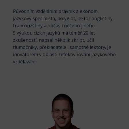
Původním vzděláním právník a ekonom,
jazykový specialista, polyglot, lektor angličtiny,
francouzštiny a občas i něčeho jiného.
S výukou cizích jazyků má téměř 20 let
zkušeností, napsal několik skript, učil
tlumočníky, překladatele i samotné lektory. Je
inovátorem v oblasti zefektivňování jazykového
vzdělávání.