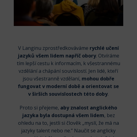
V Langinu zprostředkováváme
rychlé učení
jazyků všem lidem napříč obory
. Otvíráme
tím lepší cestu k informacím, k všestrannému
vzdělání a chápání souvislostí. Jen lidé, kteří
jsou všestranně vzdělaní,
mohou dobře
fungovat v moderní době a orientovat se
v širších souvislostech této doby
.
Proto si přejeme,
aby znalost anglického
jazyka byla dostupná všem lidem
, bez
ohledu na to, jestli si člověk „myslí, že má na
jazyky talent nebo ne.” Naučit se anglicky