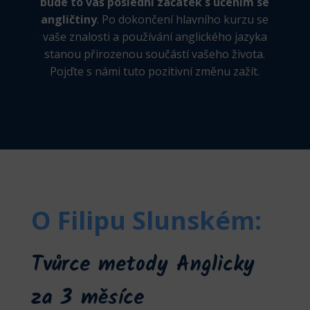
bude to váš poslední začátek s učením se
angličtiny
. Po dokončení hlavního kurzu se
vaše znalosti a používání anglického jazyka
stanou přirozenou součástí vašeho života.
Pojďte s námi tuto pozitivní změnu zažít.
O Filipu Slunském:
Tvůrce metody Anglicky
za 3 měsíce