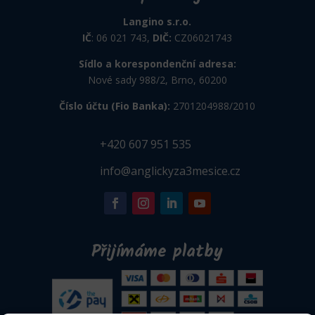
Langino s.r.o.
IČ
: 06 021 743,
DIČ:
CZ06021743
Sídlo a korespondenční adresa:
Nové sady 988/2, Brno, 60200
Číslo účtu (Fio Banka):
2701204988/2010
+420 607 951 535
info@anglickyza3mesice.cz
Přijímáme platby