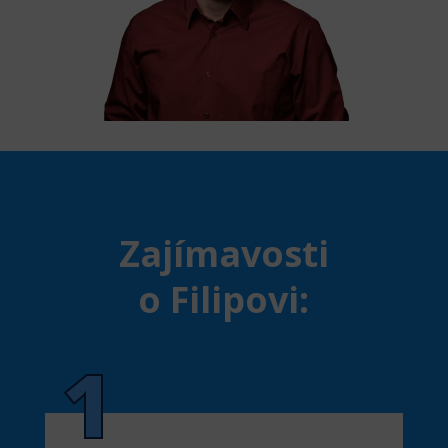
Zajímavosti
o Filipovi:
1