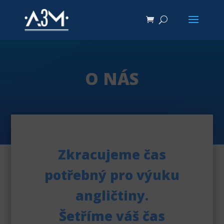
O NÁS
Zkracujeme čas
potřebný pro výuku
angličtiny.
Šetříme váš čas