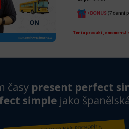
+BONUS
(7 denní 
Tento produkt je momentál
m časy
present perfect si
fect simple
jako španělská