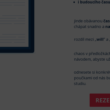
i budoucího čas
jinde obávanou
čas
chápat snadno a
na
rozdíl mezi „
will
” a 
chaos v předložkác
návodem, abyste už 
odnesete si konkrét
poučkami od nás b
studiu.
REZ