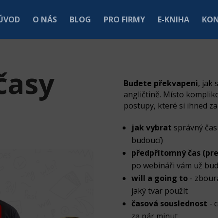
ÚVOD
O NÁS
BLOG
PRO FIRMY
E-KNIHA
KO
časy
Budete překvapeni
, jak 
angličtině. Místo kompli
postupy, které si ihned z
jak vybrat
správný čas 
budoucí)
předpřítomný čas (pre
po webináři vám už bud
will a going to
- zbourá
jaký tvar použít
časová souslednost
- c
za pár minut