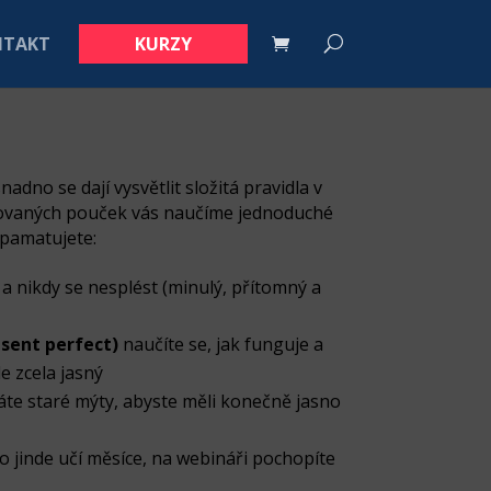
NTAKT
KURZY
snadno se dají vysvětlit složitá pravidla v
kovaných pouček vás naučíme jednoduché
apamatujete:
a nikdy se nesplést (minulý, přítomný a
sent perfect)
naučíte se, jak funguje a
e zcela jasný
te staré mýty, abyste měli konečně jasno
o jinde učí měsíce, na webináři pochopíte