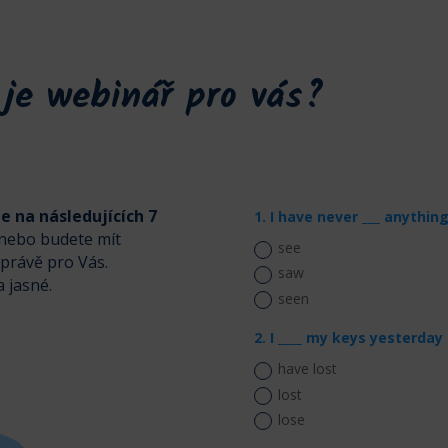
a je webinář pro vás?
 na následujících
7
1. I have never ___ anything 
í nebo budete mít
see
právě pro Vás.
saw
 jasné.
seen
2. I ____ my keys yesterday 
have lost
lost
lose