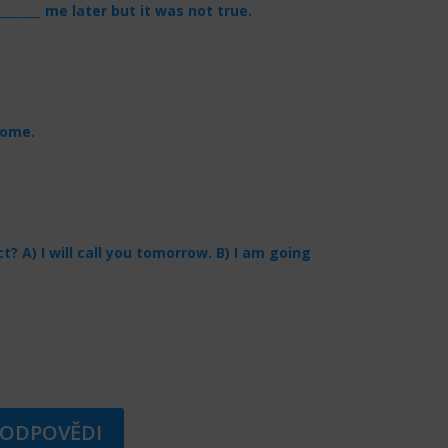
_______ me later but it was not true.
 home.
t? A) I will call you tomorrow. B) I am going
ODPOVĚDI