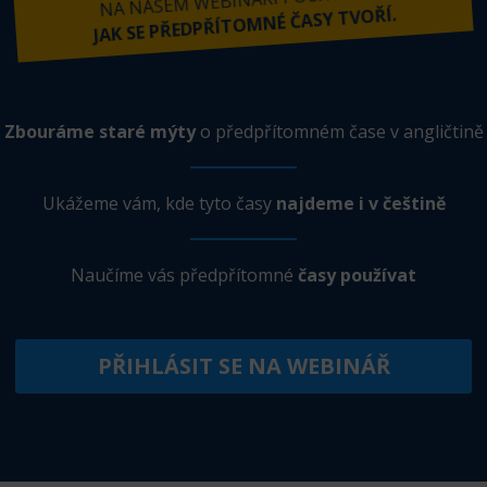
NA NAŠEM WEBINÁŘI POCHOPÍTE,
JAK SE PŘEDPŘÍTOMNÉ ČASY TVOŘÍ.
Zbouráme staré mýty
o předpřítomném čase v angličtině
Ukážeme vám, kde tyto časy
najdeme i v češtině
Naučíme vás předpřítomné
časy používat
PŘIHLÁSIT SE NA WEBINÁŘ