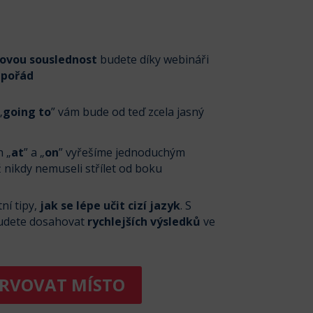
u
ovou souslednost
budete díky webináři
pořád
„
going to
” vám bude od teď zcela jasný
h „
at
” a „
on
” vyřešíme jednoduchým
nikdy nemuseli střílet od boku
ní tipy,
jak se lépe učit cizí jazyk
. S
udete dosahovat
rychlejších výsledků
ve
ERVOVAT MÍSTO