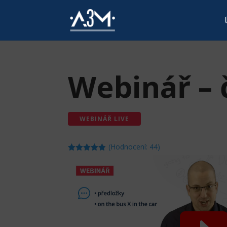
Webinář – 
WEBINÁŘ LIVE
(Hodnocení:
44
)
Hodnoceno
4.86
z 5 na
základě
hodnocení
zákazníků