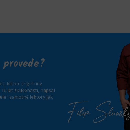
 provede?
ot, lektor angličtiny
 16 let zkušeností, napsal
tele i samotné lektory jak