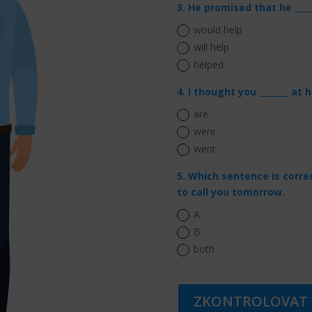
3. He promised that he ____
would help
will help
helped
4. I thought you _______ at
are
were
went
5. Which sentence is correc
to call you tomorrow.
A
B
both
ZKONTROLOVAT 