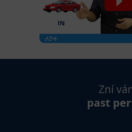
Zní vá
past per