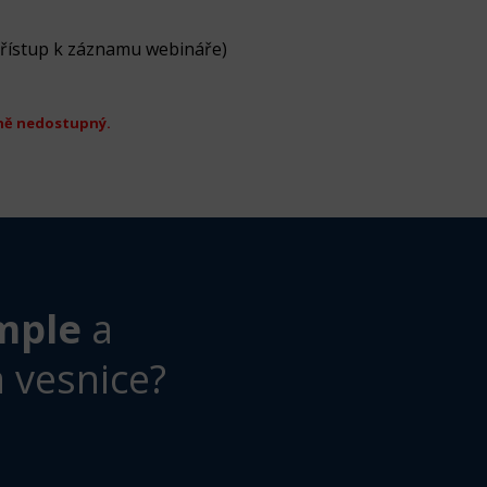
přístup k záznamu webináře)
ně nedostupný.
mple
a
 vesnice?