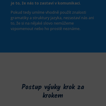
je to, že nás to zastaví v komunikaci
.
Pokud tedy umíme vhodně použít znalosti
gramatiky a struktury jazyka, nezastaví nás ani
to, že si na nějaké slovo nemůžeme
vzpomenout nebo ho prostě neznáme.
Postup výuky krok za
krokem