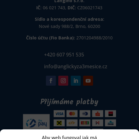
Langino s.r.o.
IČ
: 06 021 743,
DIČ:
CZ06021743
Sídlo a korespondenční adresa:
Nové sady 988/2, Brno, 60200
Číslo účtu (Fio Banka):
2701204988/2010
+420 607 951 535
info@anglickyza3mesice.cz
Přijímáme platby
Aby web fungoval jak má