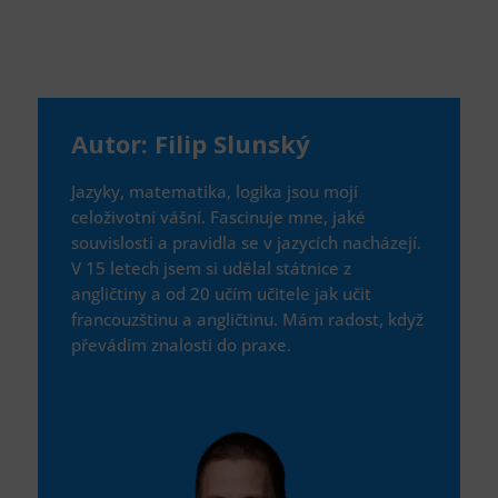
Autor: Filip Slunský
Jazyky, matematika, logika jsou mojí
celoživotní vášní. Fascinuje mne, jaké
souvislosti a pravidla se v jazycích nacházejí.
V 15 letech jsem si udělal státnice z
angličtiny a od 20 učím učitele jak učit
francouzštinu a angličtinu. Mám radost, když
převádím znalosti do praxe.