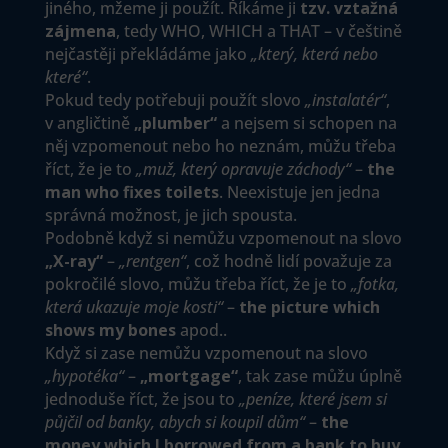
jiného, mžeme ji použít. Říkáme ji
tzv. vztažná
zájmena
, tedy WHO, WHICH a THAT – v češtině
nejčastěji překládáme jako
„který, která nebo
které“
.
Pokud tedy potřebuji použít slovo
„instalatér“
,
v angličtině
„plumber“
a nejsem si schopen na
něj vzpomenout nebo ho neznám, můžu třeba
říct, že je to
„muž, který opravuje záchody“
–
the
man who fixes toilets
. Neexistuje jen jedna
správná možnost, je jich spousta.
Podobně když si nemůžu vzpomenout na slovo
„X-ray“
–
„rentgen“
, což hodně lidí považuje za
pokročilé slovo, můžu třeba říct, že je to
„fotka,
která ukazuje moje kosti“
–
the picture which
shows my bones
apod..
Když si zase nemůžu vzpomenout na slovo
„hypotéka“
–
„mortgage“
, tak zase můžu úplně
jednoduše říct, že jsou to
„peníze, které jsem si
půjčil od banky, abych si koupil dům“
–
the
money which I borrowed from a bank to buy