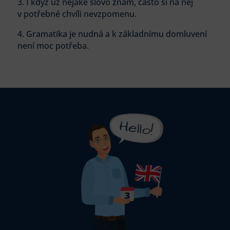
3. I když už nějaké slovo znám, často si na něj
v potřebné chvíli nevzpomenu.
4. Gramatika je nudná a k základnímu domluvení
není moc potřeba.