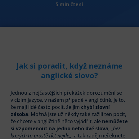
5 min čtení
Jak si poradit, když neznáme
anglické slovo?
Jednou z nejčastějších překážek dorozumění se
v cizím jazyce, v našem případě v angličtině, je to,
že mají lidé často pocit, že jim
chybí slovní
zásoba
. Možná jste už někdy také zažili ten pocit,
že chcete v angličtině něco vyjádřit, ale
nemůžete
si vzpomenout na jedno nebo dvě slova
, „
bez
kterých to prostě říct nejde
„, a tak raději neřeknete